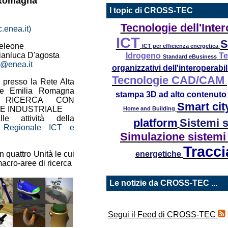
-Romagna
I topic di CROSS-TEC
Tecnologie dell'Inter
.enea.it)
ICT
S
teleone
ICT per efficienza energetica
Gianluca D'agosta
Idrogeno
Te
Standard eBusiness
a@enea.it
organizzativi dell'interoperabil
Tecnologie CAD/CAM pe
o presso la Rete Alta
ne Emilia Romagna
stampa 3D ad alto contenuto
 RICERCA CON
Smart ci
E INDUSTRIALE
Home and Building
le attività della
platform
Sistemi 
a Regionale ICT e
Simulazione sistemi
Tracci
in quattro Unità le cui
energetiche
macro-aree di ricerca
Le notizie da CROSS-TEC ...
Segui il Feed di CROSS-TEC