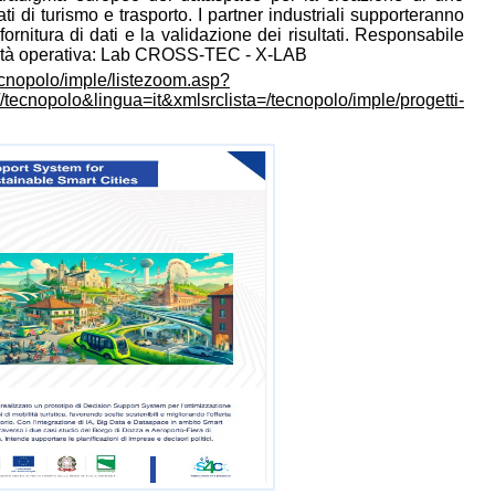
i di turismo e trasporto. I partner industriali supporteranno
fornitura di dati e la validazione dei risultati. Responsabile
Unità operativa: Lab CROSS-TEC - X-LAB
ecnopolo/imple/listezoom.asp?
/tecnopolo&lingua=it&xmlsrclista=/tecnopolo/imple/progetti-