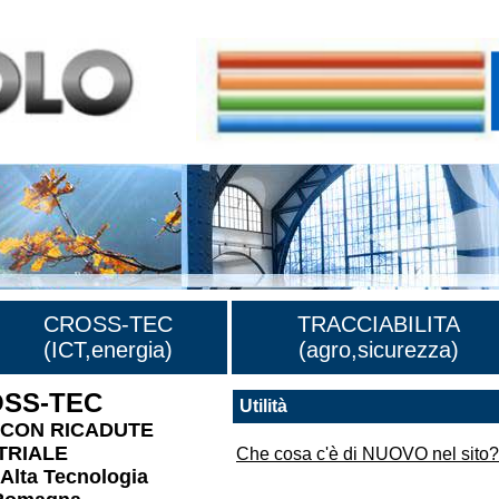
CROSS-TEC
TRACCIABILITA
(ICT,energia)
(agro,sicurezza)
OSS-TEC
Utilità
 CON RICADUTE
TRIALE
Che cosa c'è di NUOVO nel sito?
 Alta Tecnologia