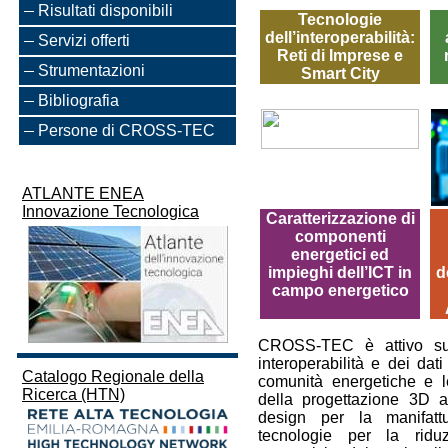
Risultati disponibili
Tecnologie
dell’interoperabilità:
Servizi offerti
Reti di Imprese e
Strumentazioni
Smart City
Bibliografia
Persone di CROSS-TEC
ATLANTE ENEA
Innovazione Tecnologica
Caratterizzazione di
componenti
energetici ed
impieghi dell’ICT in
d
campo energetico
CROSS-TEC è attivo sul
interoperabilità e dei dati
Catalogo Regionale della
comunità energetiche e le
Ricerca (HTN)
della progettazione 3D a
design per la manifattu
tecnologie per la ridu