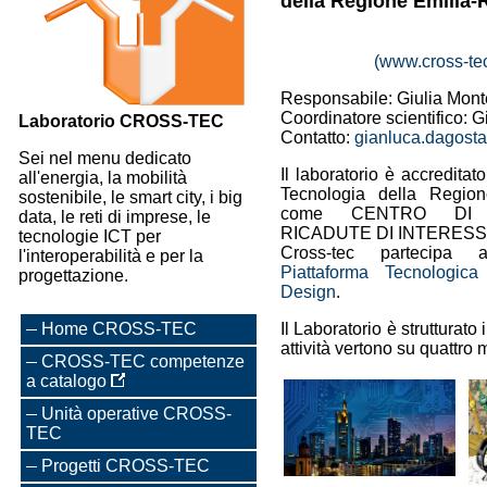
della Regione Emilia
(www.cross-tec
Responsabile: Giulia Mon
Coordinatore scientifico: 
Laboratorio CROSS-TEC
Contatto:
gianluca.dagost
Sei nel menu dedicato
Il laboratorio è accreditat
all'energia, la mobilità
Tecnologia della Regio
sostenibile, le smart city, i big
come CENTRO DI
data, le reti di imprese, le
RICADUTE DI INTERESS
tecnologie ICT per
Cross-tec partecipa al
l'interoperabilità e per la
Piattaforma Tecnologic
progettazione.
Design
.
Home CROSS-TEC
Il Laboratorio è strutturato 
attività vertono su quattro 
CROSS-TEC competenze
a catalogo
Unità operative CROSS-
TEC
Progetti CROSS-TEC