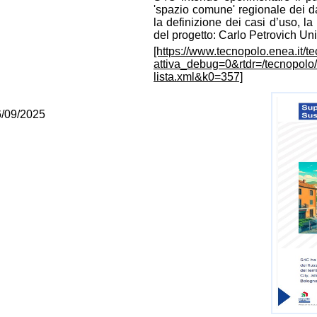
'spazio comune' regionale dei dat
la definizione dei casi d’uso, la 
del progetto: Carlo Petrovich 
[https://www.tecnopolo.enea.it/t
attiva_debug=0&rtdr=/tecnopolo/
lista.xml&k0=357]
6/09/2025