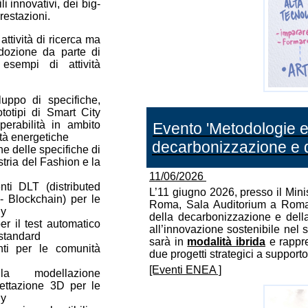
i innovativi, dei big-
restazioni.
ttività di ricerca ma
dozione da parte di
sempi di attività
luppo di specifiche,
totipi di Smart City
operabilità in ambito
Evento 'Metodologie e
tà energetiche
decarbonizzazione e del
e delle specifiche di
ustria del Fashion e la
11/06/2026
nti DLT (distributed
L’11 giugno 2026, presso il Min
- Blockchain) per le
Roma, Sala Auditorium a Roma, 
ly
della decarbonizzazione e della
er il test automatico
all’innovazione sostenibile nel 
 standard
sarà in
modalità ibrida
e rappre
nti per le comunità
due progetti strategici a supporto 
[Eventi ENEA ]
lla modellazione
gettazione 3D per le
ly