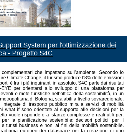
Support System per l'ottimizzazione dei
tica - Progetto S4C
i complementari che impattano sull’ambiente. Secondo lo
ure Climate Change, il turismo produce l’8% delle emissioni
porti è fra i più inquinanti in assoluto. S4C parte dai risultati
EYE per orientarsi allo sviluppo di una piattaforma per
 eventi e mete turistiche nell’ottica della sostenibilità, in un
 metropolitana di Bologna, scalabili a livello sovraregionale.
 integrate di trasporto pubblico mira a servizi di mobilità
oni what if sono orientate al supporto alle decisioni per la
getto vuole rispondere a istanze complesse e reali utili per:
per la pianificazione sostenibile; decisori politici, per il
 e turisti business e non, ai fini della mobilità sostenibile.
aradigma europeo dei dataspace per la creazione di uno