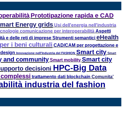
operabilità
Prototipazione rapida e CAD
mart Energy grids
Usi dell'energia nell'industria
cnologie comunicazione per interoperabilità
Aspetti
eHealth
ità e delle reti di imprese
Strumenti semantici
r i beni culturali
CAD/CAM per progettazione e
Smart city
 design
Innovazione nell'Industria del FASHION
Smart
ty and community
Smart city
Smart mobility
HPC-Big Data
supporto decisioni
 complessi
trattamento dati
blockchain
Comunita'
abilità industria del fashion