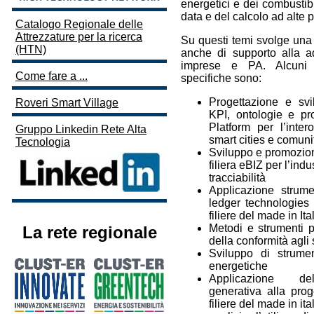
energetici e dei combustibil
data e del calcolo ad alte p
Catalogo Regionale delle
Attrezzature per la ricerca
Su questi temi svolge una a
(HTN)
anche di supporto alla a
imprese e PA. Alcuni e
Come fare a ...
specifiche sono:
Progettazione e svi
Roveri Smart Village
KPI, ontologie e pro
Platform per l’inter
Gruppo Linkedin Rete Alta
smart cities e comuni
Tecnologia
Sviluppo e promozion
filiera eBIZ per l’ind
tracciabilità
Applicazione strume
ledger technologies 
filiere del made in Ita
Metodi e strumenti p
La rete regionale
della conformità agli
Sviluppo di strume
energetiche
Applicazione de
generativa alla pro
filiere del made in ita