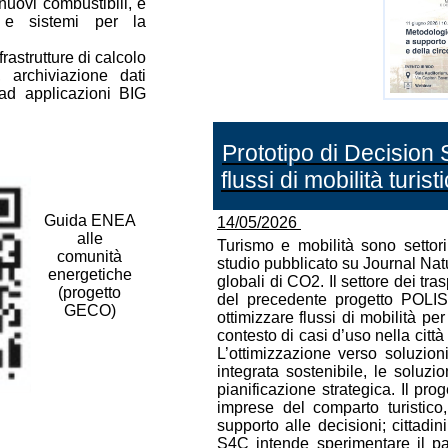
i nuovi combustibili, e
, e sistemi per la
frastrutture di calcolo
, archiviazione dati
 ad applicazioni BIG
Prototipo di Decision 
flussi di mobilità turis
Guida ENEA
14/05/2026
alle
Turismo e mobilità sono settor
comunità
studio pubblicato su Journal Nat
energetiche
globali di CO2. Il settore dei tras
(progetto
del precedente progetto POLIS-
GECO)
ottimizzare flussi di mobilità per
contesto di casi d’uso nella città
L’ottimizzazione verso soluzioni
integrata sostenibile, le soluzi
pianificazione strategica. Il pro
imprese del comparto turistico, 
supporto alle decisioni; cittadini
S4C intende sperimentare il p