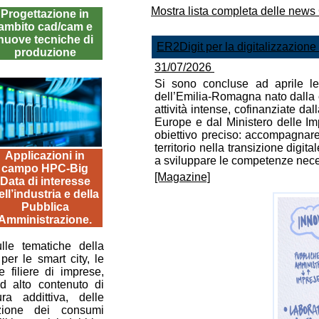
Mostra lista completa delle n
Progettazione in
ambito cad/cam e
nuove tecniche di
ER2Digit per la digitalizzazion
produzione
31/07/2026
Si sono concluse ad aprile le 
dell’Emilia-Romagna nato dalla
attività intense, cofinanziate 
Europe e dal Ministero delle Im
obiettivo preciso: accompagnar
territorio nella transizione digit
Applicazioni in
a sviluppare le competenze neces
campo HPC-Big
[Magazine]
Data di interesse
ell’industria e della
Pubblica
Amministrazione.
le tematiche della
 per le smart city, le
 filiere di imprese,
d alto contenuto di
ra addittiva, delle
zione dei consumi