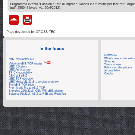
Programma evento "Fashion e Reti di Imprese, Modelli e strumenti per fare reti", org
(pdf, 258048 bytes, v1, 20/4/2012)
Page developed for CROSS-TEC
In the focus
NEWS list
What's new in the web s
eBIZ Newsletter n.8
Sitemap
Video on eBIZ-TCF results
Terms of use
eBIZ 4.0 pilots
Politics on the privacy
eBIZ Architecture
Accessibility
TRICK traceability
Credits
CEN WS eBIZ
eBIZ-TCF overview
eBIZ/Moda-ML 2018-1 version overview
The eBIZ-TCF pilots
From Moda-ML to eBIZ-TCF
Bruxelles 26/6/2013, CEN WS eBIZ plenary
Bologna 9/9/2017, eBIZ at R2B and RegioTex