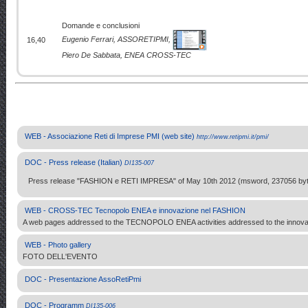
Domande e conclusioni
Eugenio Ferrari, ASSORETIPMI,
16,40
Piero De Sabbata, ENEA CROSS-TEC
WEB - Associazione Reti di Imprese PMI (web site)
http://www.retipmi.it/pmi/
DOC - Press release (Italian)
DI135-007
Press release "FASHION e RETI IMPRESA" of May 10th 2012 (msword, 237056 byte
WEB - CROSS-TEC Tecnopolo ENEA e innovazione nel FASHION
A web pages addressed to the TECNOPOLO ENEA activities addressed to the innovat
WEB - Photo gallery
FOTO DELL'EVENTO
DOC - Presentazione AssoRetiPmi
DOC - Programm
DI135-006