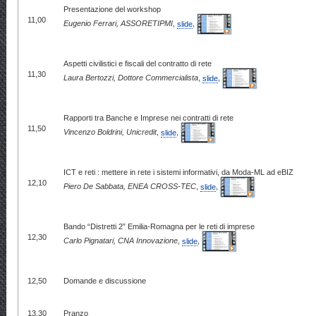
Presentazione del workshop
11,00
Eugenio Ferrari, ASSORETIPMI
,
slide
,
Aspetti civilistici e fiscali del contratto di rete
11,30
Laura Bertozzi, Dottore Commercialista
,
slide
,
Rapporti tra Banche e Imprese nei contratti di rete
11,50
Vincenzo Boldrini, Unicredit
,
slide
,
ICT e reti : mettere in rete i sistemi informativi, da Moda-ML ad eBIZ
12,10
Piero De Sabbata, ENEA CROSS-TEC
,
slide
,
Bando “Distretti 2” Emilia-Romagna per le reti di imprese
12,30
Carlo Pignatari, CNA Innovazione
,
slide
,
12,50
Domande e discussione
13,30
Pranzo