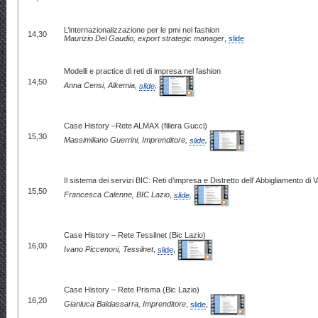
L’internazionalizzazione per le pmi nel fashion
14,30
Maurizio Del Gaudio, export strategic manager
,
slide
Modelli e practice di reti di impresa nel fashion
14,50
Anna Censi, Alkemia,
slide
,
Case History –Rete ALMAX (filiera Gucci)
15,30
Massimiliano Guerrini, Imprenditore,
slide
,
Il sistema dei servizi BIC: Reti d’impresa e Distretto dell’ Abbigliamento di Val
15,50
Francesca Calenne, BIC Lazio,
slide
,
Case History – Rete Tessilnet (Bic Lazio)
16,00
Ivano Piccenoni, Tessilnet
,
slide
,
Case History – Rete Prisma (Bic Lazio)
16,20
Gianluca Baldassarra, Imprenditore
,
slide
,