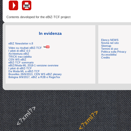
Contents developed for the eBIZ-TCF project
In evidenza
Elenco NEWS
Novità nel sito
eBIZ Newsletter n.8
Sitemap
Video su risultati eBIZ-TCF
Termini di uso
I piloti di eBIZ 4.0
Politica sulla Privacy
Architettura eBIZ
Accessibilita'
TRICK tracciabilita
Credits
CEN WS eBIZ
eBIZ-TCF sommario
eBIZ/Moda-ML 2018-1 versione overview
I piloti di eBIZ-TCF
Da Moda-ML a eBIZ-TCF
Bruxelles 26/6/2013, CEN WS eBIZ plenary
Bologna 9/9/2017, eBIZ a R2B e RegioTex