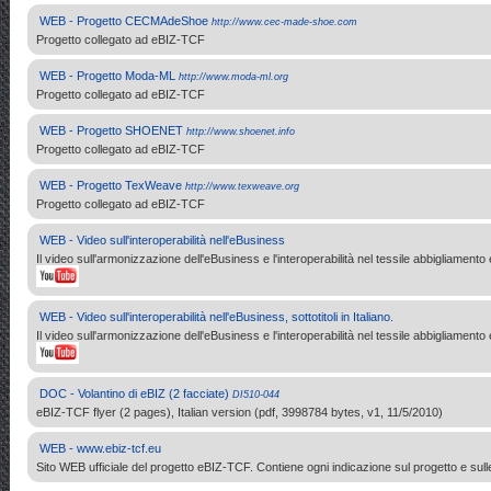
WEB - Progetto CECMAdeShoe
http://www.cec-made-shoe.com
Progetto collegato ad eBIZ-TCF
WEB - Progetto Moda-ML
http://www.moda-ml.org
Progetto collegato ad eBIZ-TCF
WEB - Progetto SHOENET
http://www.shoenet.info
Progetto collegato ad eBIZ-TCF
WEB - Progetto TexWeave
http://www.texweave.org
Progetto collegato ad eBIZ-TCF
WEB - Video sull'interoperabilità nell'eBusiness
Il video sull'armonizzazione dell'eBusiness e l'interoperabilità nel tessile abbigliam
WEB - Video sull'interoperabilità nell'eBusiness, sottotitoli in Italiano.
Il video sull'armonizzazione dell'eBusiness e l'interoperabilità nel tessile abbigliam
DOC - Volantino di eBIZ (2 facciate)
DI510-044
eBIZ-TCF flyer (2 pages), Italian version (pdf, 3998784 bytes, v1, 11/5/2010)
WEB - www.ebiz-tcf.eu
Sito WEB ufficiale del progetto eBIZ-TCF. Contiene ogni indicazione sul progetto e sulle 