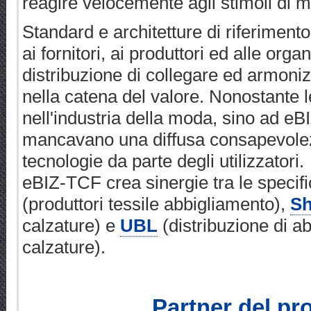
reagire velocemente agli stimoli di m
Standard e architetture di riferimen
ai fornitori, ai produttori ed alle orga
distribuzione di collegare ed armoniz
nella catena del valore. Nonostante le
nell'industria della moda, sino ad e
mancavano una diffusa consapevolezz
tecnologie da parte degli utilizzatori.
eBIZ-TCF crea sinergie tra le specif
(produttori tessile abbigliamento),
Sh
calzature) e
UBL
(distribuzione di a
calzature).
Partner del pr