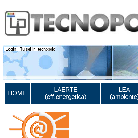
Login
Tu sei in: tecnopolo
LAERTE
LEA
HOME
(eff.energetica)
(ambiente
Lista di tutta la bibliografia