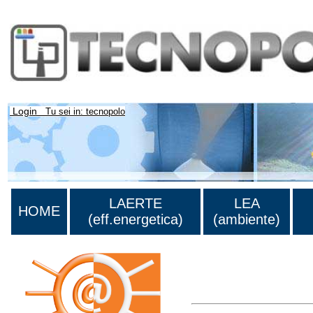
Login
Tu sei in: tecnopolo
LAERTE
LEA
HOME
(eff.energetica)
(ambiente)
Lista di tutta la bibliograf