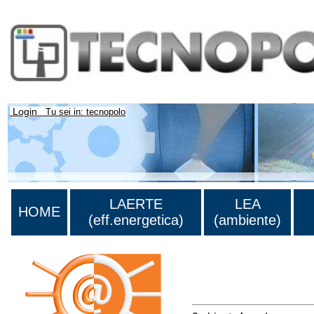
Login
Tu sei in: tecnopolo
LAERTE
LEA
HOME
(eff.energetica)
(ambiente)
Lista di tutta la bibliograf