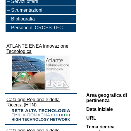
Servizi offerti
Strumentazioni
Bibliografia
Persone di CROSS-TEC
ATLANTE ENEA Innovazione
Tecnologica
Area geografica di
Catalogo Regionale della
pertinenza
Ricerca (HTN)
Data iniziale
URL
Tema ricerca
Catalogo Regionale delle