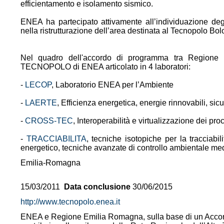
efficientamento e isolamento sismico.
ENEA ha partecipato attivamente all’individuazione degli
nella ristrutturazione dell’area destinata al Tecnopolo Bo
Nel quadro dell'accordo di programma tra Regione
TECNOPOLO di ENEA articolato in 4 laboratori:
-
LECOP
, Laboratorio ENEA per l’Ambiente
-
LAERTE
, Efficienza energetica, energie rinnovabili, si
-
CROSS-TEC
, Interoperabilità e virtualizzazione dei pro
-
TRACCIABILITA
, tecniche isotopiche per la tracciabil
energetico, tecniche avanzate di controllo ambientale medi
Emilia-Romagna
15/03/2011
Data conclusione
30/06/2015
http://www.tecnopolo.enea.it
ENEA e Regione Emilia Romagna, sulla base di un Accor