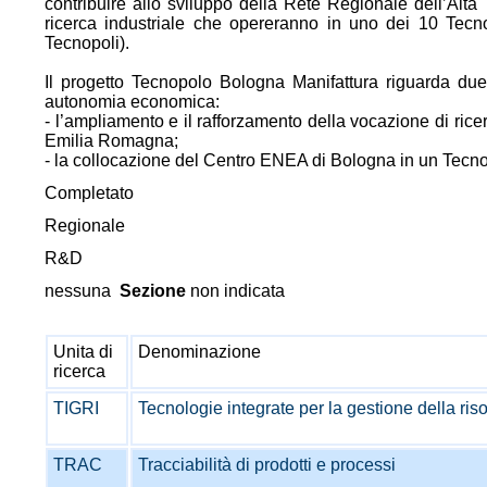
contribuire allo sviluppo della Rete Regionale dell’Alta 
ricerca industriale che opereranno in uno dei 10 Tecno
Tecnopoli).
Il progetto Tecnopolo Bologna Manifattura riguarda du
autonomia economica:
- l’ampliamento e il rafforzamento della vocazione di rice
Emilia Romagna;
- la collocazione del Centro ENEA di Bologna in un Tecnop
Completato
Regionale
R&D
nessuna
Sezione
non indicata
Unita di
Denominazione
ricerca
TIGRI
Tecnologie integrate per la gestione della riso
TRAC
Tracciabilità di prodotti e processi