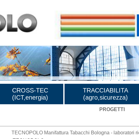
CROSS-TEC
TRACCIABILITA
(ICT,energia)
(agro,sicurezza)
PROGETTI
TECNOPOLO Manifattura Tabacchi Bologna - laboratori ric