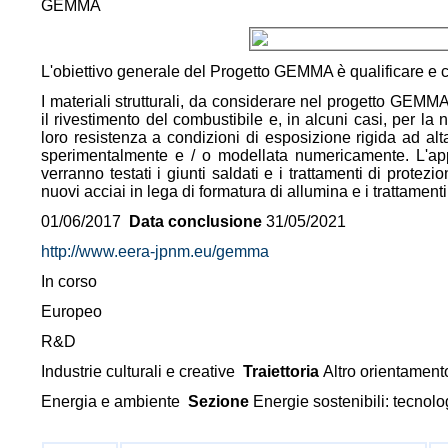
GEMMA
L'obiettivo generale del Progetto GEMMA è qualificare e cod
I materiali strutturali, da considerare nel progetto GEMMA,
il rivestimento del combustibile e, in alcuni casi, per la n
loro resistenza a condizioni di esposizione rigida ad alt
sperimentalmente e / o modellata numericamente. L'appl
verranno testati i giunti saldati e i trattamenti di protez
nuovi acciai in lega di formatura di allumina e i trattamenti
01/06/2017
Data conclusione
31/05/2021
http://www.eera-jpnm.eu/gemma
In corso
Europeo
R&D
Industrie culturali e creative
Traiettoria
Altro orientament
Energia e ambiente
Sezione
Energie sostenibili: tecnolo