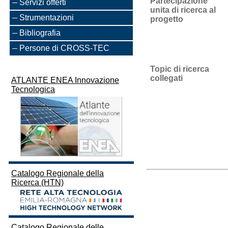
Partecipazione
Servizi offerti
unita di ricerca al
Strumentazioni
progetto
Bibliografia
Persone di CROSS-TEC
Topic di ricerca
collegati
ATLANTE ENEA Innovazione
Tecnologica
Catalogo Regionale della
Ricerca (HTN)
Catalogo Regionale delle