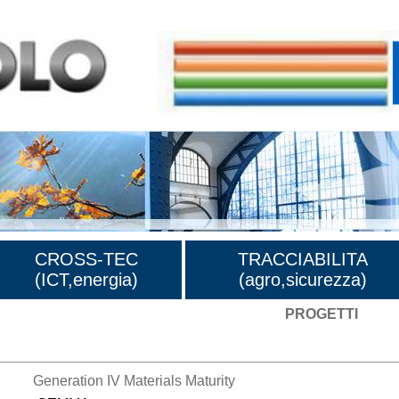
CROSS-TEC
TRACCIABILITA
(ICT,energia)
(agro,sicurezza)
PROGETTI
Generation IV Materials Maturity