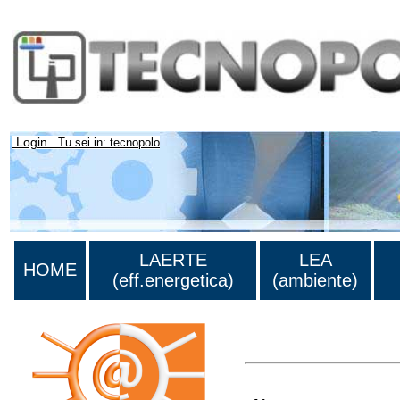
Login
Tu sei in: tecnopolo
LAERTE
LEA
HOME
(eff.energetica)
(ambiente)
>Lista di tutti i risultati