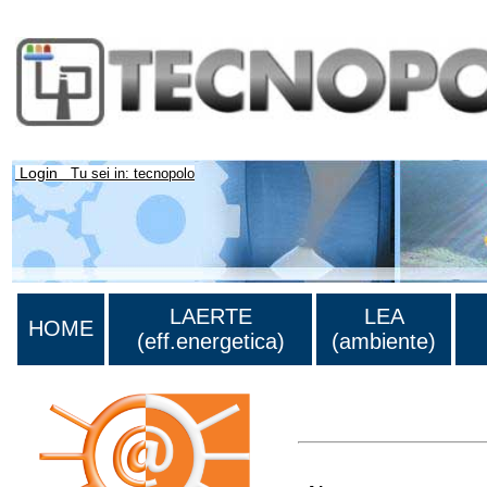
Login
Tu sei in: tecnopolo
LAERTE
LEA
HOME
(eff.energetica)
(ambiente)
>Lista di tutti i risultati