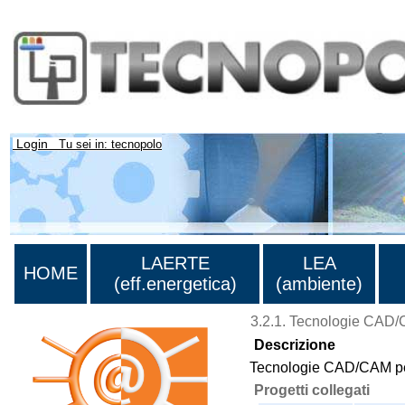
Login
Tu sei in: tecnopolo
LAERTE
LEA
HOME
(eff.energetica)
(ambiente)
3.2.1. Tecnologie CAD/C
Descrizione
Tecnologie CAD/CAM per 
Progetti collegati