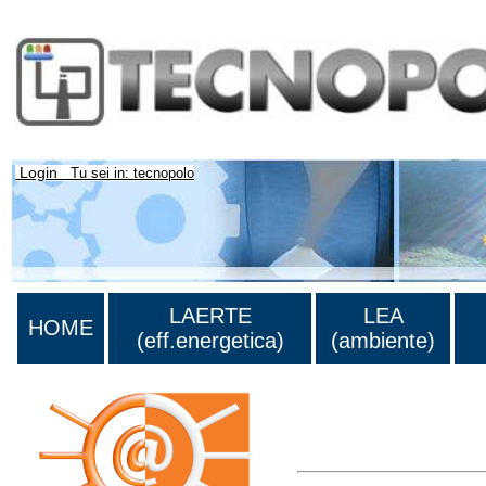
Login
Tu sei in: tecnopolo
LAERTE
LEA
HOME
(eff.energetica)
(ambiente)
Lista di tutta la bibliograf