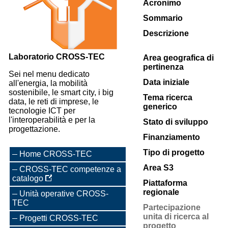
Acronimo
Sommario
Descrizione
Laboratorio CROSS-TEC
Area geografica di
pertinenza
Sei nel menu dedicato
Data iniziale
all'energia, la mobilità
sostenibile, le smart city, i big
Tema ricerca
data, le reti di imprese, le
generico
tecnologie ICT per
l'interoperabilità e per la
Stato di sviluppo
progettazione.
Finanziamento
Tipo di progetto
Home CROSS-TEC
Area S3
CROSS-TEC competenze a
catalogo
Piattaforma
regionale
Unità operative CROSS-
TEC
Partecipazione
unita di ricerca al
Progetti CROSS-TEC
progetto