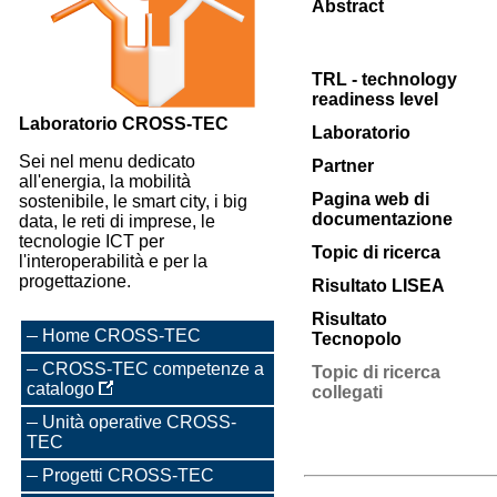
Abstract
TRL - technology
readiness level
Laboratorio CROSS-TEC
Laboratorio
Sei nel menu dedicato
Partner
all'energia, la mobilità
Pagina web di
sostenibile, le smart city, i big
documentazione
data, le reti di imprese, le
tecnologie ICT per
Topic di ricerca
l'interoperabilità e per la
progettazione.
Risultato LISEA
Risultato
Home CROSS-TEC
Tecnopolo
CROSS-TEC competenze a
Topic di ricerca
catalogo
collegati
Unità operative CROSS-
TEC
Progetti CROSS-TEC