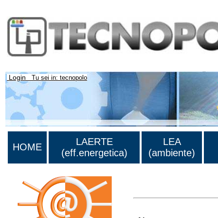
Login
Tu sei in: tecnopolo
LAERTE
LEA
HOME
(eff.energetica)
(ambiente)
>Lista di tutti i risultati