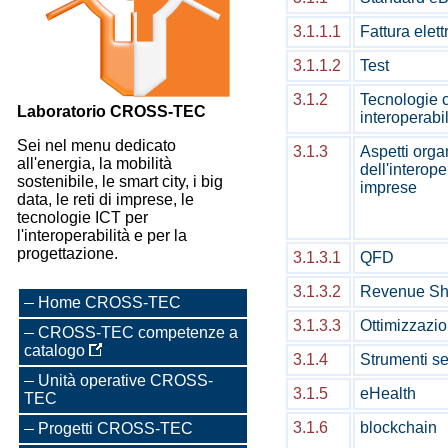
3.1.1.1
Fattura elett
3.1.1.2
Test
3.1.2
Tecnologie 
Laboratorio CROSS-TEC
interoperabil
Sei nel menu dedicato
3.1.3
Aspetti orga
all'energia, la mobilità
dell'interoper
sostenibile, le smart city, i big
imprese
data, le reti di imprese, le
tecnologie ICT per
l'interoperabilità e per la
progettazione.
3.1.3.1
QFD
3.1.3.2
Revenue Sh
Home CROSS-TEC
3.1.3.3
Ottimizzazio
CROSS-TEC competenze a
catalogo
3.1.4
Strumenti s
Unità operative CROSS-
3.1.5
eHealth
TEC
3.1.6
blockchain
Progetti CROSS-TEC