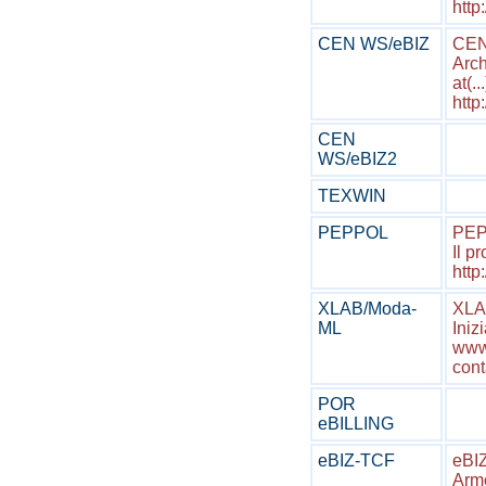
http
CEN WS/eBIZ
CEN 
Arch
at(...
http
CEN
WS/eBIZ2
TEXWIN
PEPPOL
PEP
Il p
http
XLAB/Moda-
XLA
ML
Iniz
www.
cont
POR
eBILLING
eBIZ-TCF
eBIZ
Armo