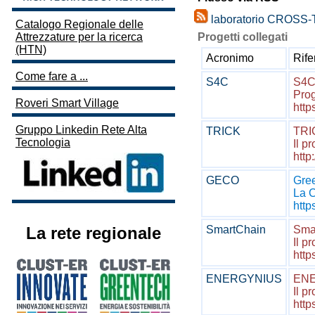
laboratorio CROSS-
Catalogo Regionale delle
Progetti collegati
Attrezzature per la ricerca
(HTN)
Acronimo
Rif
Come fare a ...
S4C
S4
Prog
Roveri Smart Village
http
Gruppo Linkedin Rete Alta
TRICK
TRIC
Tecnologia
Il p
http
GECO
Gre
La C
http
La rete regionale
SmartChain
Sma
Il p
http
ENERGYNIUS
ENE
Il p
http