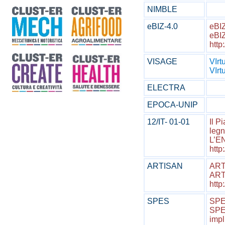
NIMBLE
eBIZ-4.0
eBIZ
eBIZ
http
VISAGE
VIrt
VIrt
ELECTRA
EPOCA-UNIP
12/IT- 01-01
Il P
leg
L’EN
http
ARTISAN
ARTI
ARTI
http
SPES
SPES
SPE
impl(