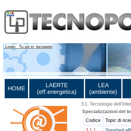
Login
Tu sei in: tecnopolo
LAERTE
LEA
HOME
(eff.energetica)
(ambiente)
3.1. Tecnologie dell'Inte
Specializzazioni del t
Codice
Topic di rice
3.1.1
Standard eB