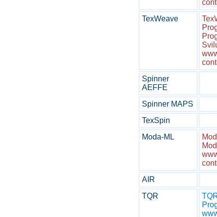
cont
TexWeave
Tex
Prog
Prog
Svil
www.
cont
Spinner
AEFFE
Spinner MAPS
TexSpin
Moda-ML
Mod
Moda
www.
cont
AIR
TQR
TQR 
Prog
www.