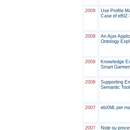
2009
Use Profile M
Case of eBIZ
2009
An Ajax Appli
Ontology Expl
2009
Knowledge Exc
Smart Garmen
2008
Supporting E
Semantic Tool
2007
ebXML per man
2007
Note su process