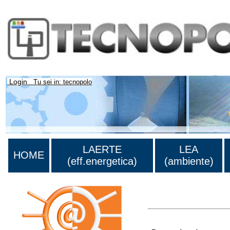
Login
Tu sei in: tecnopolo
LAERTE
LEA
HOME
(eff.energetica)
(ambiente)
Lista di tutte le unità d