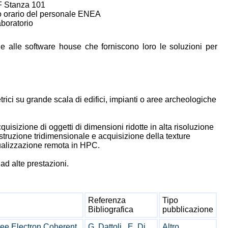
.F Stanza 101
to orario del personale ENEA
aboratorio
 e alle software house che forniscono loro le soluzioni per
rici su grande scala di edifici, impianti o aree archeologiche
quisizione di oggetti di dimensioni ridotte in alta risoluzione
ostruzione tridimensionale e acquisizione della texture
isualizzazione remota in HPC.
ad alte prestazioni.
Referenza
Tipo
Bibliografica
pubblicazione
Free Electron Coherent
G. Dattoli , E. Di
Altro