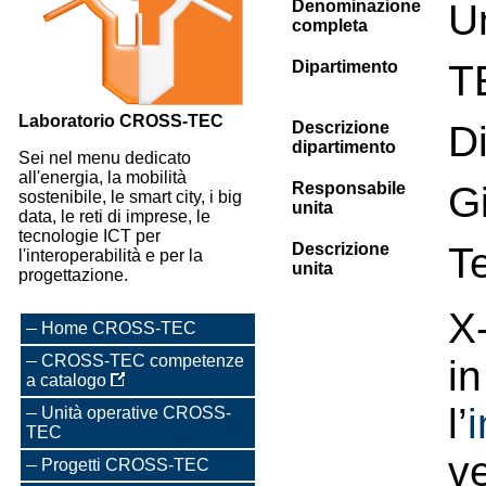
Denominazione
U
completa
Dipartimento
T
Laboratorio CROSS-TEC
Descrizione
D
dipartimento
Sei nel menu dedicato
all'energia, la mobilità
Responsabile
G
sostenibile, le smart city, i big
unita
data, le reti di imprese, le
tecnologie ICT per
Descrizione
Te
l'interoperabilità e per la
unita
progettazione.
X
Home CROSS-TEC
CROSS-TEC competenze
i
a catalogo
l’
i
Unità operative CROSS-
TEC
v
Progetti CROSS-TEC