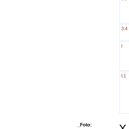
3.4
I
I.1
_Foto:
X