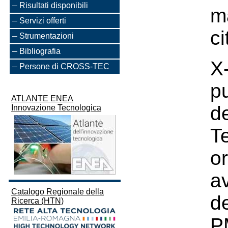
Risultati disponibili
ma
Servizi offerti
ci
Strumentazioni
Bibliografia
X
Persone di CROSS-TEC
p
ATLANTE ENEA
d
Innovazione Tecnologica
T
or
a
Catalogo Regionale della
d
Ricerca (HTN)
P