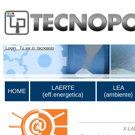
Login
Tu sei in: tecnopolo
LAERTE
LEA
HOME
(eff.energetica)
(ambiente)
Lista di tutte le unità di ric
X-LA