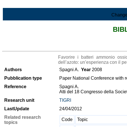
Skip to Main Content
Change
BIB
>List all the bibliography
Favorire i batteri ammonio ossida
dell’azoto: un’esperienza con il pe
Authors
Spagni A.
Year
2008
Pubblication type
Paper National Conference with r
Reference
Spagni A.
Atti del 18 Congresso della Societ
Research unit
TIGRI
LastUpdate
24/04/2012
Related research
Code
Topic
topics