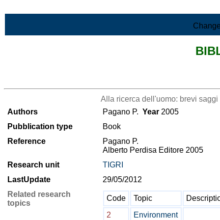
Skip to Main Content
Change
BIB
>List all the bibliography
Alla ricerca dell'uomo: brevi saggi
Authors
Pagano P.
Year
2005
Pubblication type
Book
Reference
Pagano P.
Alberto Perdisa Editore 2005
Research unit
TIGRI
LastUpdate
29/05/2012
Related research
Code
Topic
Descripti
topics
2
Environment