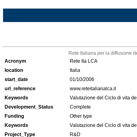
Skip to Main Content
>List of all the projects
Rete Italiana per la diffusione d
Acronym
Rete Ita LCA
location
Italia
start_date
01/10/2006
url_reference
www.reteitalianalca.it
Keywords
Valutazione del Ciclo di vita d
Development_Status
Complete
Funding
Other type
Keywords
Valutazione del Ciclo di vita d
Project_Type
R&D