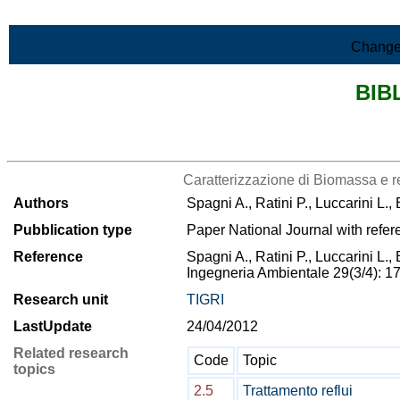
Skip to Main Content
Change
BIB
>List all the bibliography
Caratterizzazione di Biomassa e ref
Authors
Spagni A., Ratini P., Luccarini L.,
Pubblication type
Paper National Journal with refer
Reference
Spagni A., Ratini P., Luccarini L.,
Ingegneria Ambientale 29(3/4): 1
Research unit
TIGRI
LastUpdate
24/04/2012
Related research
Code
Topic
topics
2.5
Trattamento reflui