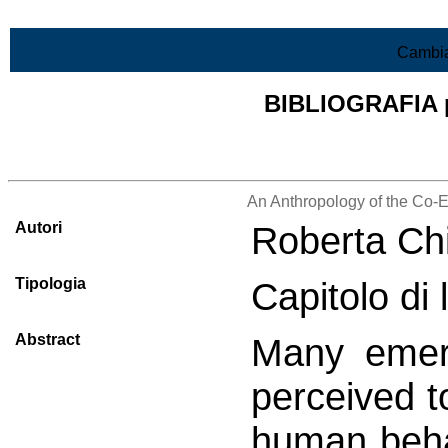
Vai al contenuto
Cambia
BIBLIOGRAFIA pr
Lista di tutta la bibliografia
An Anthropology of the Co-E
Autori
Roberta Chi
Tipologia
Capitolo di 
Abstract
Many emerg
perceived t
human beha