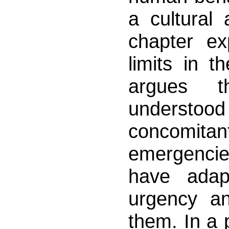
a cultural 
chapter ex
limits in t
argues 
understo
concomi
emergencie
have adapt
urgency an
them. In a 