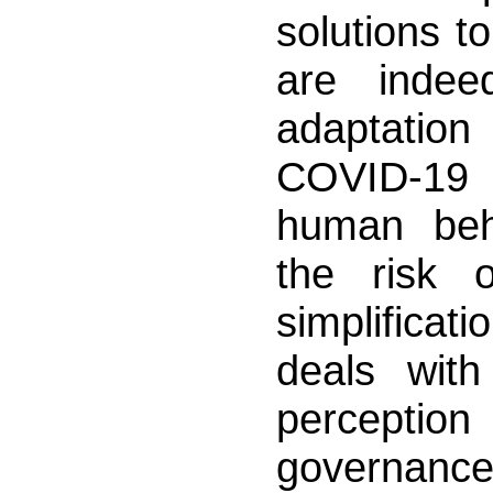
solutions 
are indee
adaptatio
COVID-19 
human beha
the risk 
simplificati
deals wit
perceptio
governance