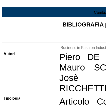
Vai al contenuto
Cambia
BIBLIOGRAFIA pr
Lista di tutta la bibliografia
eBusiness in Fashion Industr
Autori
Piero DE 
Mauro SC
Josè I
RICCHETTI
Tipologia
Articolo C