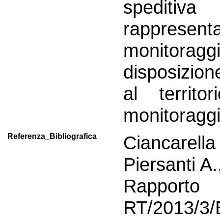
spediti
rappresentat
monitora
disposizione
al territo
monitoraggi
Referenza_Bibliografica
Ciancarell
Piersanti A.,
Rapport
RT/2013/3/