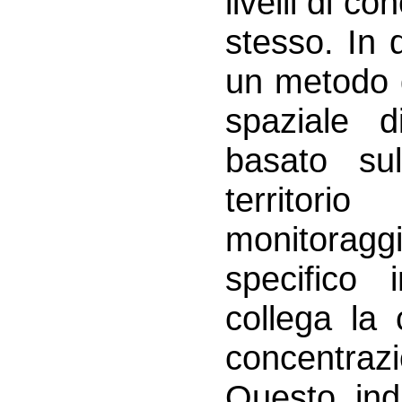
livelli di c
stesso. In 
un metodo d
spaziale d
basato sul
territori
monitorag
specifico 
collega la 
concentrazi
Questo indi