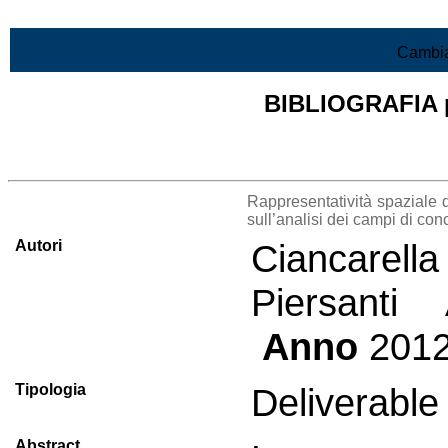
Vai al contenuto
Cambia
BIBLIOGRAFIA pr
Lista di tutta la bibliografia
Rappresentatività spaziale d
sull’analisi dei campi di co
Autori
Ciancarell
Piersanti
Anno
201
Tipologia
Deliverable 
Abstract