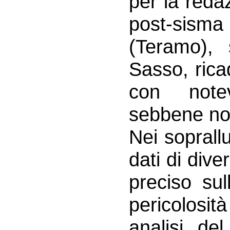
per la reda
post-sisma
(Teramo), 
Sasso, rica
con notevo
sebbene no
Nei soprallu
dati di div
preciso sull
pericolosi
analisi del