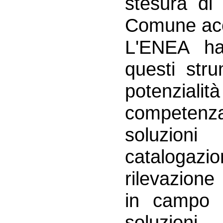
stesura di 
Comune acc
L'ENEA ha 
questi stru
potenzial
competenz
soluzioni
catalogazio
rilevazione
in campo 
soluzioni