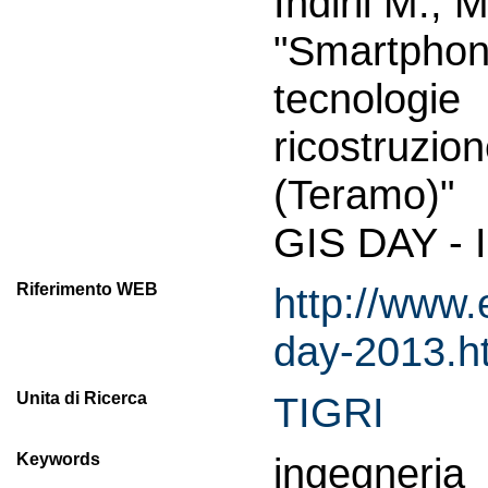
Indirli M., 
"Smartphone
tecnologi
ricostruz
(Teramo)"
GIS DAY - Il
Riferimento WEB
http://www.e
day-2013.h
Unita di Ricerca
TIGRI
Keywords
ingegner