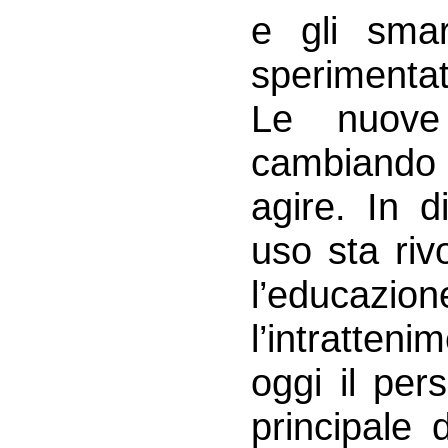
e gli sma
sperimentat
Le nuove 
cambiando 
agire. In d
uso sta riv
l’educazi
l’intratten
oggi il per
principale d