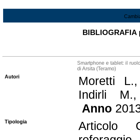
Vai al contenuto
Cambia
BIBLIOGRAFIA pr
Lista di tutta la bibliografia
Smartphone e tablet: il ruol
di Arsita (Teramo)
Autori
Moretti L.
Indirli M
Anno
201
Tipologia
Articolo 
referaggio