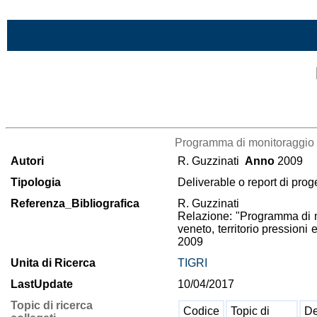
Vai al contenuto
Lista di tutta la bibliografia
Programma di monitoraggio p
Autori
R. Guzzinati
Anno
2009
Tipologia
Deliverable o report di prog
Referenza_Bibliografica
R. Guzzinati
Relazione: "Programma di mo
veneto, territorio pression
2009
Unita di Ricerca
TIGRI
LastUpdate
10/04/2017
Topic di ricerca
Codice
Topic di
De