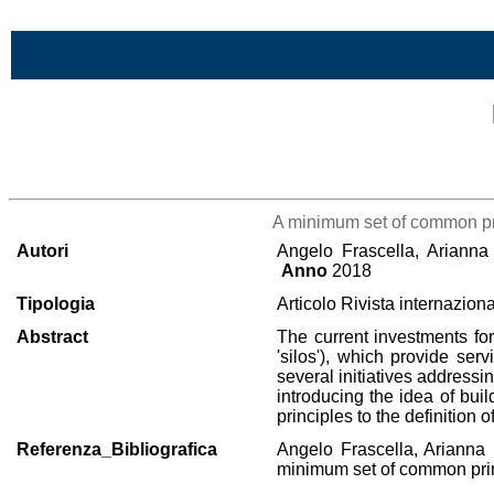
Vai al contenuto
Lista di tutta la bibliografia
A minimum set of common prin
Autori
Angelo Frascella, Arianna 
Anno
2018
Tipologia
Articolo Rivista internazion
Abstract
The current investments for 
'silos'), which provide ser
several initiatives addressi
introducing the idea of buil
principles to the definition 
Referenza_Bibliografica
Angelo Frascella, Arianna 
minimum set of common prin