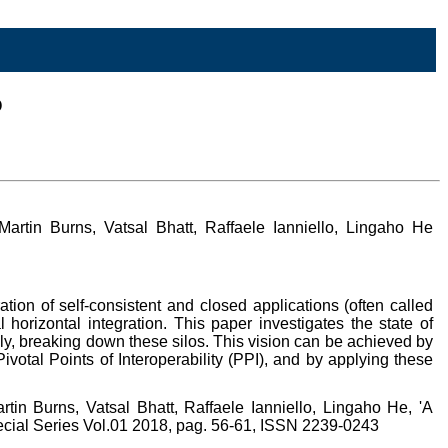
o
Martin Burns, Vatsal Bhatt, Raffaele Ianniello, Lingaho He
ration of self-consistent and closed applications (often called
l horizontal integration. This paper investigates the state of
eally, breaking down these silos. This vision can be achieved by
ivotal Points of Interoperability (PPI), and by applying these
rtin Burns, Vatsal Bhatt, Raffaele Ianniello, Lingaho He, 'A
ecial Series Vol.01 2018, pag. 56-61, ISSN 2239-0243