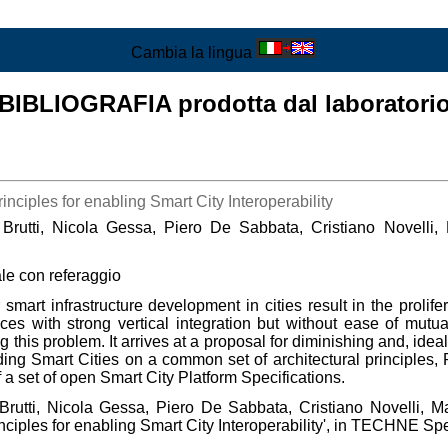
Cambia la lingua
BIBLIOGRAFIA prodotta dal laboratori
ciples for enabling Smart City Interoperability
Brutti, Nicola Gessa, Piero De Sabbata, Cristiano Novelli, 
ale con referaggio
smart infrastructure development in cities result in the prolife
vices with strong vertical integration but without ease of mutua
ng this problem. It arrives at a proposal for diminishing and, id
ding Smart Cities on a common set of architectural principles, P
of a set of open Smart City Platform Specifications.
Brutti, Nicola Gessa, Piero De Sabbata, Cristiano Novelli, Ma
ciples for enabling Smart City Interoperability', in TECHNE Sp