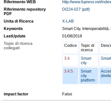
Riferimento WEB
http://www.fupress.net/ind
Riferimento repository
DI224-027 (pdf)
PDF
Unita di Ricerca
X-LAB
Keywords
Smart City, Interoperabilità
LastUpdate
01/08/2018
Topic di ricerca
Codice
Topic di
Descr
collegati
ricerca
3.4
Smart
Smart
city
3.4.5
Smart
Access
city
dirett
platform
impact factor
Falso