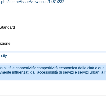
ex.php/techne/issue/viewIssue/1481/232
, Standard
izione
 city
ibilità e connettività: competitività economica delle città e qual
amente influenzati dall'accessibilità di servizi e servizi urbani all