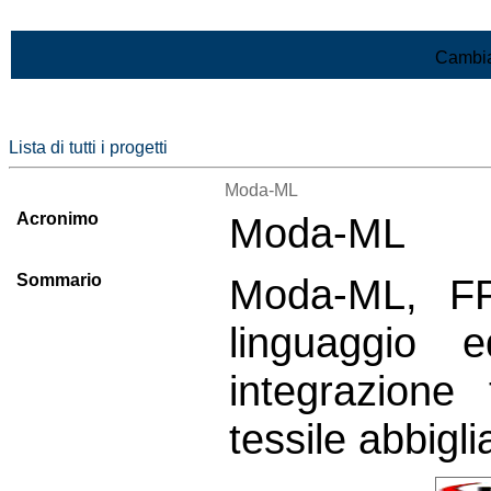
Vai al contenuto
Cambia
Lista di tutti i progetti
Moda-ML
Acronimo
Moda-ML
Sommario
Moda-ML, FP
linguaggio
integrazione 
tessile abbigl