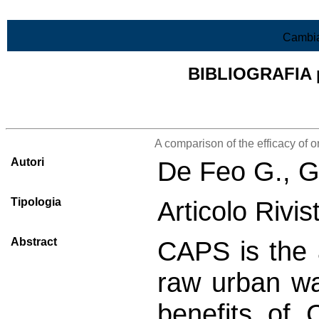
Vai al contenuto
Cambia
BIBLIOGRAFIA pr
Lista di tutta la bibliografia
A comparison of the efficacy of
Autori
De Feo G., G
Tipologia
Articolo Rivi
Abstract
CAPS is the 
raw urban was
benefits of 