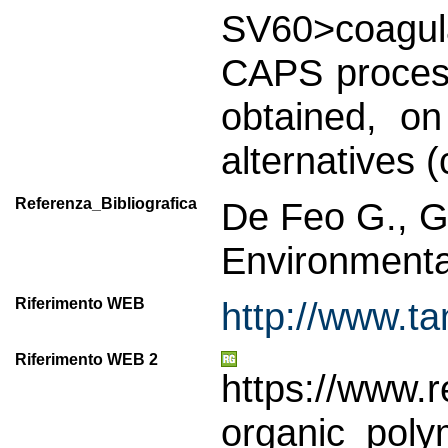
SV60>coagula
CAPS process
obtained, o
alternatives 
Referenza_Bibliografica
De Feo G., G
Environmenta
Riferimento WEB
http://www.t
Riferimento WEB 2
https://www.
organic_poly