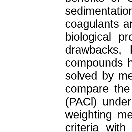
sedimentatio
coagulants a
biological 
drawbacks, 
compounds ha
solved by mea
compare the 
(PACl) under 
weighting me
criteria wit