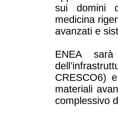
sui domini d
medicina rigen
avanzati e sis
ENEA sarà 
dell’infrastr
CRESCO6) e n
materiali avan
complessivo d