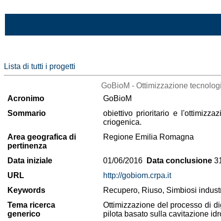
Vai al contenuto
Lista di tutti i progetti
GoBioM - Ottimizzazione tecnologi
Acronimo
GoBioM
Sommario
obiettivo prioritario e l'ottimi
criogenica.
Area geografica di
Regione Emilia Romagna
pertinenza
Data iniziale
01/06/2016
Data conclusione
31
URL
http://gobiom.crpa.it
Keywords
Recupero, Riuso, Simbiosi indust
Tema ricerca
Ottimizzazione del processo di di
generico
pilota basato sulla cavitazione id