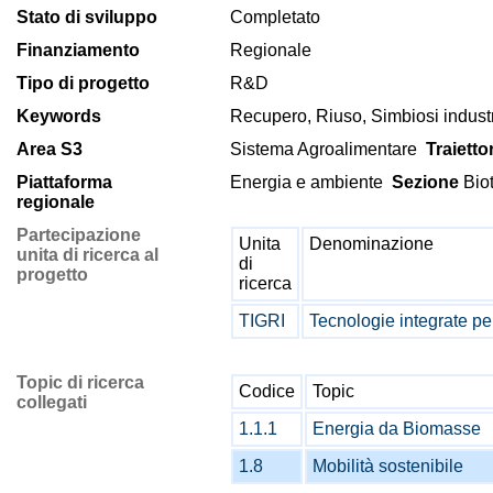
Stato di sviluppo
Completato
Finanziamento
Regionale
Tipo di progetto
R&D
Keywords
Recupero, Riuso, Simbiosi indust
Area S3
Sistema Agroalimentare
Traietto
Piattaforma
Energia e ambiente
Sezione
Biot
regionale
Partecipazione
Unita
Denominazione
unita di ricerca al
di
progetto
ricerca
TIGRI
Tecnologie integrate per
Topic di ricerca
Codice
Topic
collegati
1.1.1
Energia da Biomasse
1.8
Mobilità sostenibile