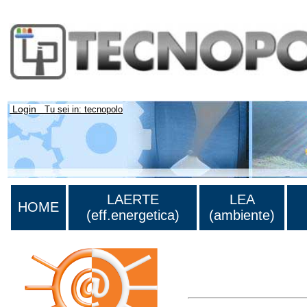
Login
Tu sei in: tecnopolo
LAERTE
LEA
HOME
(eff.energetica)
(ambiente)
Lista di tutta la bibliograf