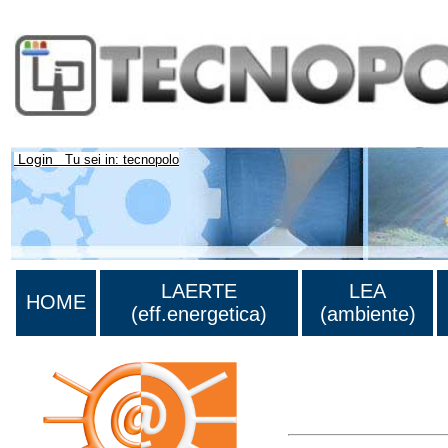
Login
Tu sei in: tecnopolo
LAERTE
LEA
HOME
(eff.energetica)
(ambiente)
Lista di tutta la bibliog