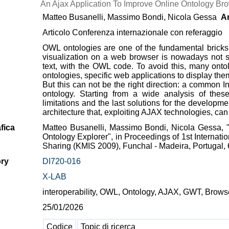
An Ajax Application To Improve Online Ontology Bro
Matteo Busanelli, Massimo Bondi, Nicola Gessa
A
Articolo Conferenza internazionale con referaggio
OWL ontologies are one of the fundamental bricks o
visualization on a web browser is nowadays not s
text, with the OWL code. To avoid this, many ont
ontologies, specific web applications to display the
But this can not be the right direction: a common 
ontology. Starting from a wide analysis of these 
limitations and the last solutions for the develo
architecture that, exploiting AJAX technologies, ca
fica
Matteo Busanelli, Massimo Bondi, Nicola Gessa, 
Ontology Explorer", in Proceedings of 1st Intern
Sharing (KMIS 2009), Funchal - Madeira, Portugal, 
ory
DI720-016
X-LAB
interoperability, OWL, Ontology, AJAX, GWT, Brows
25/01/2026
Codice
Topic di ricerca