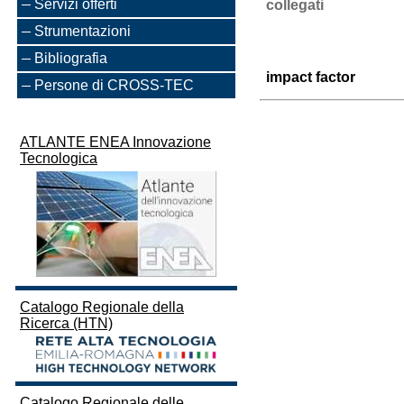
Servizi offerti
collegati
Strumentazioni
Bibliografia
impact factor
Persone di CROSS-TEC
ATLANTE ENEA Innovazione
Tecnologica
Catalogo Regionale della
Ricerca (HTN)
Catalogo Regionale delle