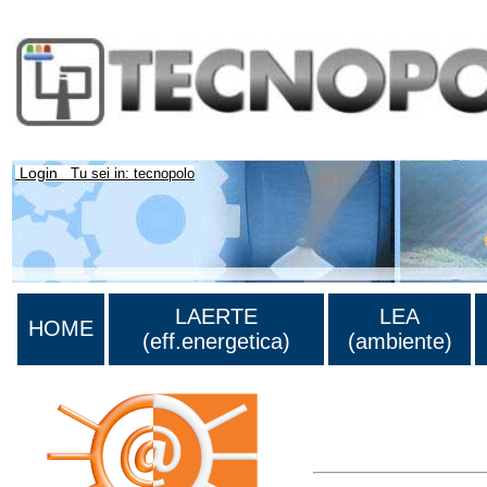
Login
Tu sei in: tecnopolo
LAERTE
LEA
HOME
(eff.energetica)
(ambiente)
Lista di tutta la bibliog