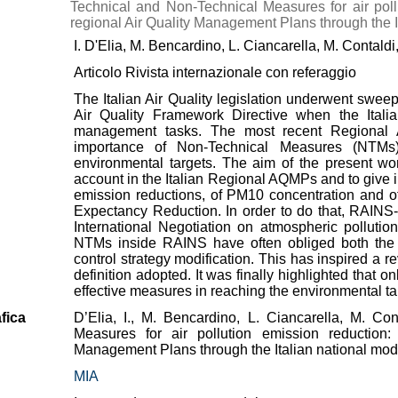
Technical and Non-Technical Measures for air poll
regional Air Quality Management Plans through the I
I. D'Elia, M. Bencardino, L. Ciancarella, M. Contaldi
Articolo Rivista internazionale con referaggio
The Italian Air Quality legislation underwent swe
Air Quality Framework Directive when the Italia
management tasks. The most recent Regional 
importance of Non-Technical Measures (NTMs)
environmental targets. The aim of the present wo
account in the Italian Regional AQMPs and to give 
emission reductions, of PM10 concentration and of
Expectancy Reduction. In order to do that, RAINS-I
International Negotiation on atmospheric pollut
NTMs inside RAINS have often obliged both the i
control strategy modification. This has inspired a r
definition adopted. It was finally highlighted th
effective measures in reaching the environmental ta
fica
D’Elia, I., M. Bencardino, L. Ciancarella, M. Co
Measures for air pollution emission reduction:
Management Plans through the Italian national mo
MIA