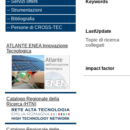
Servizi offerti
Keywords
Strumentazioni
Bibliografia
Persone di CROSS-TEC
LastUpdate
Topic di ricerca
collegati
ATLANTE ENEA Innovazione
Tecnologica
impact factor
Catalogo Regionale della
Ricerca (HTN)
Catalogo Regionale delle