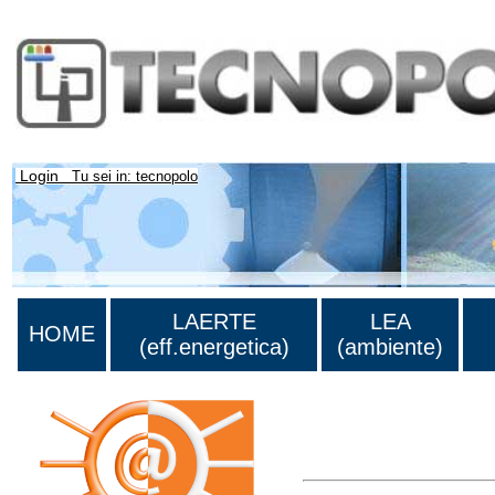
Login
Tu sei in: tecnopolo
LAERTE
LEA
HOME
(eff.energetica)
(ambiente)
Lista di tutta la bibliograf