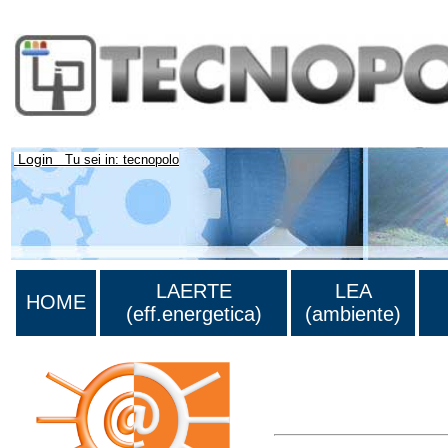
Login
Tu sei in: tecnopolo
LAERTE
LEA
HOME
(eff.energetica)
(ambiente)
Lista di tutta la bibliograf