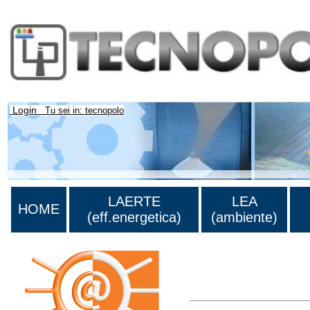
Login
Tu sei in: tecnopolo
LAERTE
LEA
HOME
(eff.energetica)
(ambiente)
Lista di tutta la bibliograf