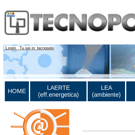
Login
Tu sei in: tecnopolo
LAERTE
LEA
HOME
(eff.energetica)
(ambiente)
Lista di tutta la bibliograf