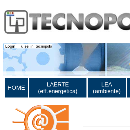
Login
Tu sei in: tecnopolo
LAERTE
LEA
HOME
(eff.energetica)
(ambiente)
Lista di tutta la bibliog