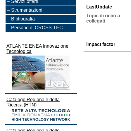
Servizi offerti
LastUpdate
Strumentazioni
Topic di ricerca
Bibliografia
collegati
Persone di CROSS-TEC
impact factor
ATLANTE ENEA Innovazione
Tecnologica
Catalogo Regionale della
Ricerca (HTN)
Catalogo Regionale delle