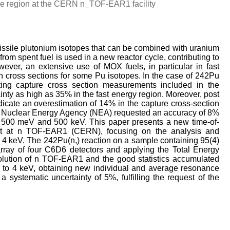
ce region at the CERN n_TOF-EAR1 facility
 fissile plutonium isotopes that can be combined with uranium
rom spent fuel is used in a new reactor cycle, contributing to
wever, an extensive use of MOX fuels, in particular in fast
on cross sections for some Pu isotopes. In the case of 242Pu
ting capture cross section measurements included in the
tainty as high as 35% in the fast energy region. Moreover, post
dicate an overestimation of 14% in the capture cross-section
 the Nuclear Energy Agency (NEA) requested an accuracy of 8%
en 500 meV and 500 keV. This paper presents a new time-of-
ut at n TOF-EAR1 (CERN), focusing on the analysis and
ow 4 keV. The 242Pu(n,) reaction on a sample containing 95(4)
ay of four C6D6 detectors and applying the Total Energy
olution of n TOF-EAR1 and the good statistics accumulated
 to 4 keV, obtaining new individual and average resonance
 systematic uncertainty of 5%, fulfilling the request of the