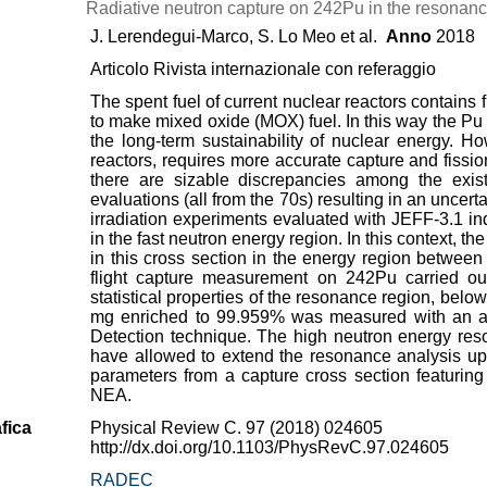
Radiative neutron capture on 242Pu in the resonan
J. Lerendegui-Marco, S. Lo Meo et al.
Anno
2018
Articolo Rivista internazionale con referaggio
The spent fuel of current nuclear reactors contains
to make mixed oxide (MOX) fuel. In this way the Pu f
the long-term sustainability of nuclear energy. Ho
reactors, requires more accurate capture and fissi
there are sizable discrepancies among the exis
evaluations (all from the 70s) resulting in an uncer
irradiation experiments evaluated with JEFF-3.1 in
in the fast neutron energy region. In this context,
in this cross section in the energy region betwe
flight capture measurement on 242Pu carried o
statistical properties of the resonance region, bel
mg enriched to 99.959% was measured with an arr
Detection technique. The high neutron energy res
have allowed to extend the resonance analysis up
parameters from a capture cross section featuring a
NEA.
fica
Physical Review C. 97 (2018) 024605
http://dx.doi.org/10.1103/PhysRevC.97.024605
RADEC