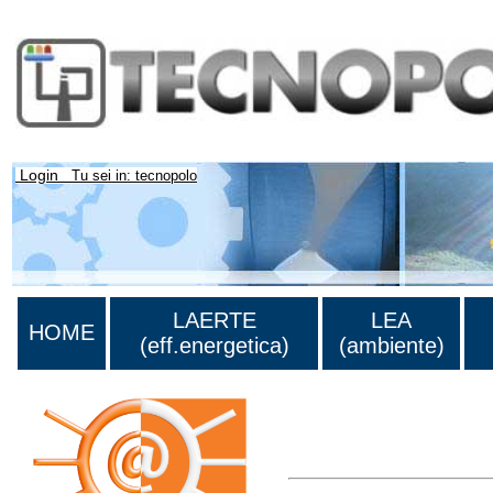
Login
Tu sei in: tecnopolo
LAERTE
LEA
HOME
(eff.energetica)
(ambiente)
Lista di tutta la bibliografia