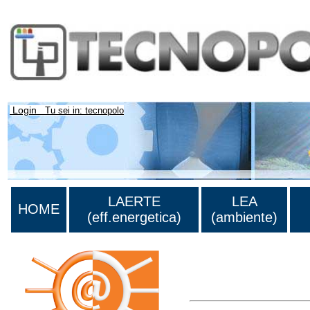
Login
Tu sei in: tecnopolo
LAERTE
LEA
HOME
(eff.energetica)
(ambiente)
Lista di tutta la bibliograf