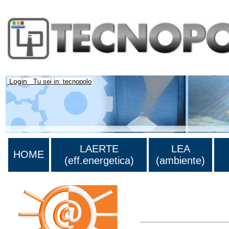
Login
Tu sei in: tecnopolo
LAERTE
LEA
HOME
(eff.energetica)
(ambiente)
Lista di tutta la bibliograf