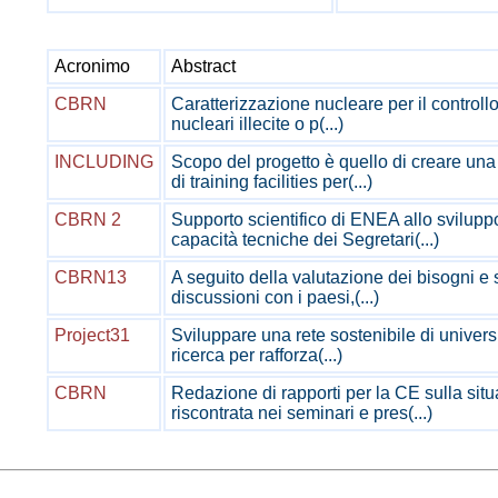
Acronimo
Abstract
CBRN
Caratterizzazione nucleare per il controllo 
nucleari illecite o p(...)
INCLUDING
Scopo del progetto è quello di creare un
di training facilities per(...)
CBRN 2
Supporto scientifico di ENEA allo svilupp
capacità tecniche dei Segretari(...)
CBRN13
A seguito della valutazione dei bisogni e 
discussioni con i paesi,(...)
Project31
Sviluppare una rete sostenibile di università
ricerca per rafforza(...)
CBRN
Redazione di rapporti per la CE sulla sit
riscontrata nei seminari e pres(...)