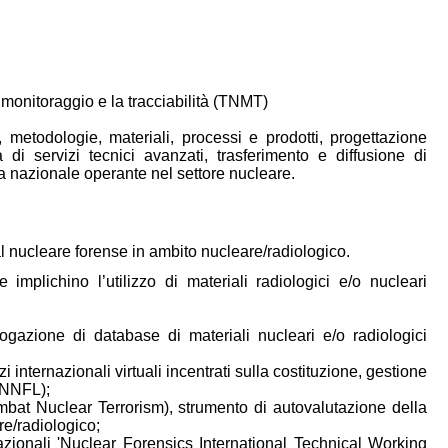
 monitoraggio e la tracciabilità (TNMT)
, metodologie, materiali, processi e prodotti, progettazione
a di servizi tecnici avanzati, trasferimento e diffusione di
ra nazionale operante nel settore nucleare.
ti al nucleare forense in ambito nucleare/radiologico.
 implichino l’utilizzo di materiali radiologici e/o nucleari
errogazione di database di materiali nucleari e/o radiologici
internazionali virtuali incentrati sulla costituzione, gestione
 (NNFL);
mbat Nuclear Terrorism), strumento di autovalutazione della
re/radiologico;
nazionali 'Nuclear Forensics International Technical Working