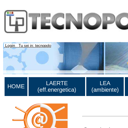
Login
Tu sei in: tecnopolo
LAERTE
LEA
HOME
(eff.energetica)
(ambiente)
Lista di tutte le unità d