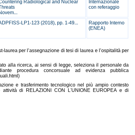
Countering Radiological and Nuclear
Internazionale
Threats
con referaggio
Novem...
ADPFISS-LP1-123 (2018), pp. 1-49...
Rapporto Interno
(ENEA)
t-laurea per l’assegnazione di tesi di laurea e l’ospitalità per
to alla ricerca, ai sensi di legge, seleziona il personale da
ediante procedura concorsuale ad evidenza pubblica
uali.html)
ovazione e trasferimento tecnologico nel più ampio contesto
ifiche attività di RELAZIONI CON L'UNIONE EUROPEA e di