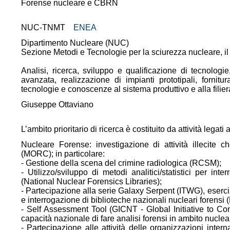
Forense nucleare e CBRN
NUC-TNMT
ENEA
Dipartimento Nucleare (NUC)
Sezione Metodi e Tecnologie per la sciurezza nucleare, il
Analisi, ricerca, sviluppo e qualificazione di tecnologie
avanzata, realizzazione di impianti prototipali, fornitur
tecnologie e conoscenze al sistema produttivo e alla filie
Giuseppe Ottaviano
L’ambito prioritario di ricerca è costituito da attività lega
Nucleare Forense: investigazione di attività illecite che
(MORC); in particolare:
- Gestione della scena del crimine radiologica (RCSM);
- Utilizzo/sviluppo di metodi analitici/statistici per int
(National Nuclear Forensics Libraries);
- Partecipazione alla serie Galaxy Serpent (ITWG), esercizi 
e interrogazione di biblioteche nazionali nucleari forensi
- Self Assessment Tool (GICNT - Global Initiative to Co
capacità nazionale di fare analisi forensi in ambito nuclea
- Partecipazione alle attività delle organizzazioni inter