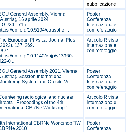
pubblicazione
EGU General Assembly, Vienna
Poster
(Austria), 16 aprile 2024
Conferenza
EGU24-1715
Internazionale
https://doi.org/10.5194/eguspher...
con referaggio
The European Physical Journal Plus
Articolo Rivista
(2022), 137, 269.
internazionale
DOI:
con referaggio
https://doi.org/10.1140/epjp/s13360-
022-0...
EGU General Assembly 2021, Vienna
Poster
(Austria). Session International
Conferenza
Monitoring System and On-site Ver...
Internazionale
con referaggio
Countering radiological and nuclear
Articolo Rivista
threats - Proceedings of the 4th
internazionale
International CBRNe Workshop 'I...
con referaggio
4th International CBRNe Workshop "IW
Poster
CBRNe 2018"
Conferenza