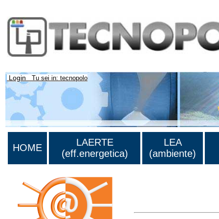
Login
Tu sei in: tecnopolo
LAERTE
LEA
HOME
(eff.energetica)
(ambiente)
Lista di tutta la bibliograf