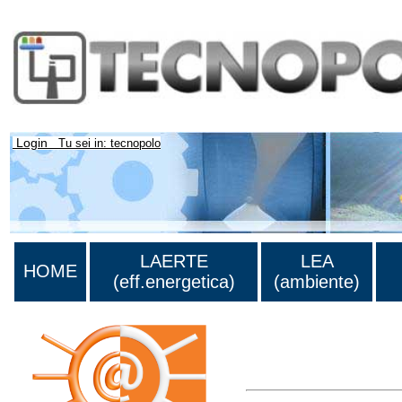
Login
Tu sei in: tecnopolo
LAERTE
LEA
HOME
(eff.energetica)
(ambiente)
Lista di tutta la bibliograf