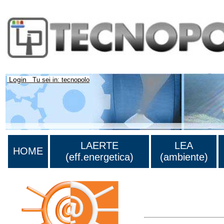
Login
Tu sei in: tecnopolo
LAERTE
LEA
HOME
(eff.energetica)
(ambiente)
Lista di tutta la bibliog