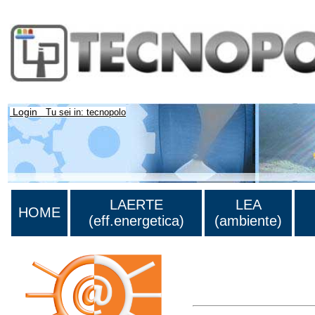
Login
Tu sei in: tecnopolo
LAERTE
LEA
HOME
(eff.energetica)
(ambiente)
Lista di tutta la bibliograf