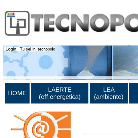
Login
Tu sei in: tecnopolo
LAERTE
LEA
HOME
(eff.energetica)
(ambiente)
Lista di tutta la bibliograf