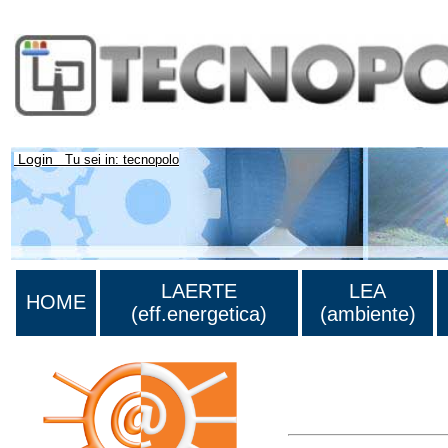
Login
Tu sei in: tecnopolo
LAERTE
LEA
HOME
(eff.energetica)
(ambiente)
Lista di tutta la bibliog