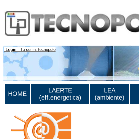
Login
Tu sei in: tecnopolo
LAERTE
LEA
HOME
(eff.energetica)
(ambiente)
Lista di tutta la bibliograf